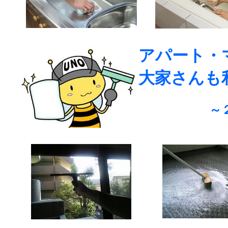
/
アパート・
大家さんも
～
/