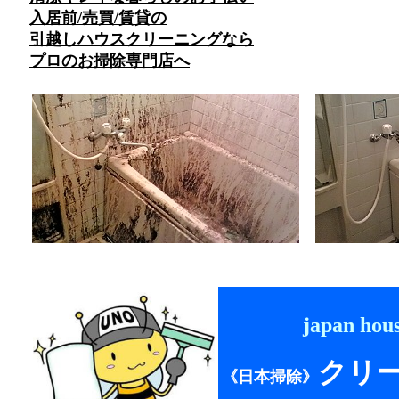
入居前/売買/賃貸の
引越しハウスクリーニングなら
プロのお掃除専門店へ
//
japan hous
クリ
《日本掃除》