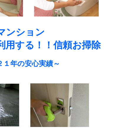
/
マンション
利用する！！信頼お掃除
２１年の安心実績～
/