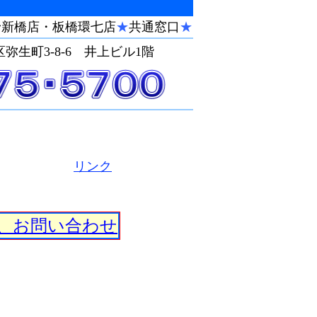
野新橋店・板橋環七店
★
共通窓口
★
区弥生町3-8-6 井上ビル1階
・・・
リンク
、お問い合わせ