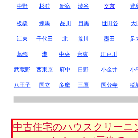
中野
杉並
新宿
渋谷
文京
豊
-
-
-
・
・
板橋
練馬
品川
目黒
世田谷
大
江東
千代田
北
荒川
墨田
足
葛飾
港
中央
台東
江戸川
武蔵野
西東京
府中
日野
小金井
小
八王子
国立
多摩
三鷹
国分寺
稲
中古住宅のハウスクリーニ