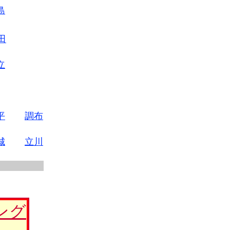
島
・
田
立
平
調布
城
立川
ング